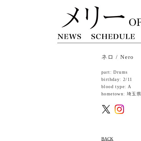
ネロ / Nero
part: Drums
birthday: 2/11
blood type: A
hometown: 埼玉
BACK